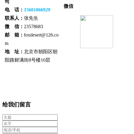
司
微信
电 话：
15601066929
联系人：
张先生
微 信：
23578683
邮 箱：
foxdesert@126.co
m
地 址：
北京市朝阳区朝
阳路财满街8号楼10层
给我们留言